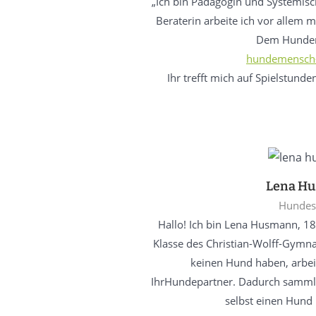
„Ich bin Pädagogin und Systemis
Beraterin arbeite ich vor allem 
Dem Hunde
hundemensch-
Ihr trefft mich auf Spielstund
Lena H
Hundesi
Hallo! Ich bin Lena Husmann, 18
Klasse des Christian-Wolff-Gymna
keinen Hund haben, arbeit
IhrHundepartner. Dadurch sammle
selbst einen Hund