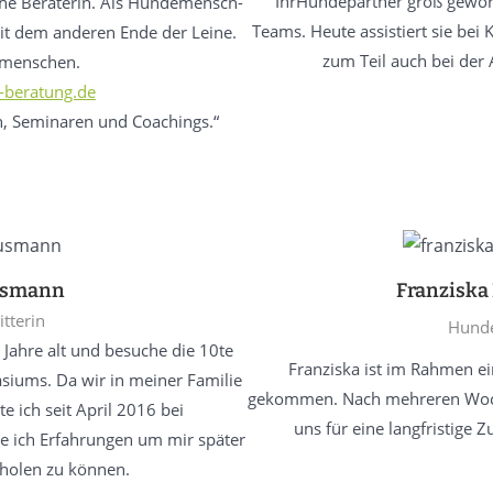
IhrHundepartner groß geword
che Beraterin. Als Hundemensch-
Teams. Heute assistiert sie bei 
mit dem anderen Ende der Leine.
zum Teil auch bei der
menschen.
beratung.de
en, Seminaren und Coachings.“
usmann
Franziska
tterin
Hunde
 Jahre alt und besuche die 10te
Franziska ist im Rahmen e
siums. Da wir in meiner Familie
gekommen. Nach mehreren Woche
e ich seit April 2016 bei
uns für eine langfristige
 ich Erfahrungen um mir später
 holen zu können.