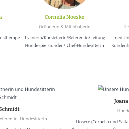
Cornelia Noeske
n
Gründerin & Mitinhaberin
Tie
enstherape
Trainerin/Kursleiterin/Referentin/Leitung
medizin
Hundespielstunden/ Chef-Hundesitterin
Kundenh
Joana
 Schmidt
Hunde
eferentin, Hundesitterin
Unsere (Cornelia und Saltan