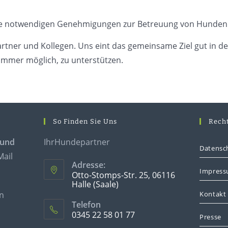
lle notwendigen Genehmigungen zur Betreuung von Hunden
Partner und Kollegen. Uns eint das gemeinsame Ziel gut in d
o immer möglich, zu unterstützen.
So Finden Sie Uns
Recht
 und
IhrHundepartner
Datensc
Mail
Adresse:
Impres
Otto-Stomps-Str. 25, 06116
Halle (Saale)
n
Kontakt
Opens
Telefon
in
0345 22 58 01 77
Presse
a
Opens