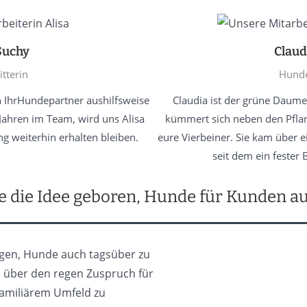
Suchy
Claud
tterin
Hunde
en IhrHundepartner aushilfsweise
Claudia ist der grüne Daum
Jahren im Team, wird uns Alisa
kümmert sich neben den Pflan
ng weiterhin erhalten bleiben.
eure Vierbeiner. Sie kam über e
seit dem ein fester 
 die Idee geboren, Hunde für Kunden a
agen, Hunde auch tagsüber zu
s über den regen Zuspruch für
familiärem Umfeld zu