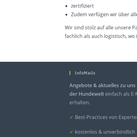
zertifiziert
Zudem verfügen wir über a
Wir sind stolz auf alle unsere 
fachlich als auch logistisch, w
InfoMails
Angebote & aktuelles zu uns
der Hundewelt
einfach als E-
erhalten.
Best-Practices von Experte
kostenlos & unverbindlich