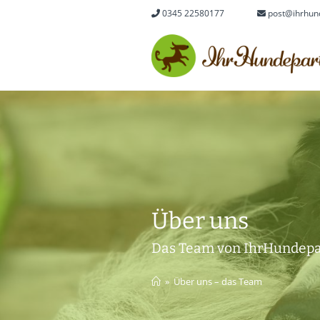
Zum
0345 22580177
&nbsp|;
post@ihrhun
Inhalt
springen
Über uns
Das Team von IhrHundepa
»
Über uns – das Team