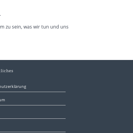
.
em zu sein, was wir tun und uns
liches
hutzerklärung
sum