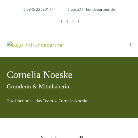
Zum
0345 22580177
&nbsp|;
post@ihrhundepartner.de
Inhalt
springen
Cornelia Noeske
Gründerin & Mitinhaberin
»
Über uns – das Team
»
Cornelia Noeske