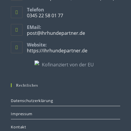
Opens
Telefon
in
0345 22 58 01 77
a
Opens
new
EMail:
in
post@ihrhundepartner.de
Opens
tab
your
in
your
application
Website:
application
https://ihrhundepartner.de
Opens
in
a
new
tab
Rechtliches
Datenschutzerklärung
Impressum
Kontakt